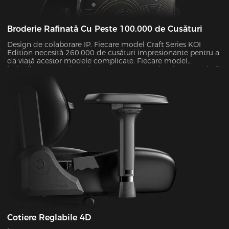
Broderie Rafinată Cu Peste 100.000 de Cusături
Design de colaborare IP. Fiecare model Craft Series KOI
Edition necesită 260.000 de cusături impresionante pentru a
da viață acestor modele complicate. Fiecare model
îndeplinește standardul ASTM D4060 H-3 și rezistența culorii
sale depășește nivelul 4, astfel încât scaunul tău își va
menține senzația de „Ziua 1” în anii următori.
Cotiere Reglabile 4D