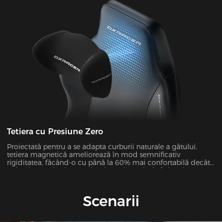
Tetiera cu Presiune Zero
Proiectată pentru a se adapta curburii naturale a gâtului,
tetiera magnetică ameliorează în mod semnificativ
rigiditatea, făcând-o cu până la 60% mai confortabilă decât
tetierele standard. Cu o densitate de 50 kg/m³ și o ajustare a
înălțimii de 12 cm, se potrivește dinamic unghiului Cobb al
gâtului (28°-34°).
Scenarii