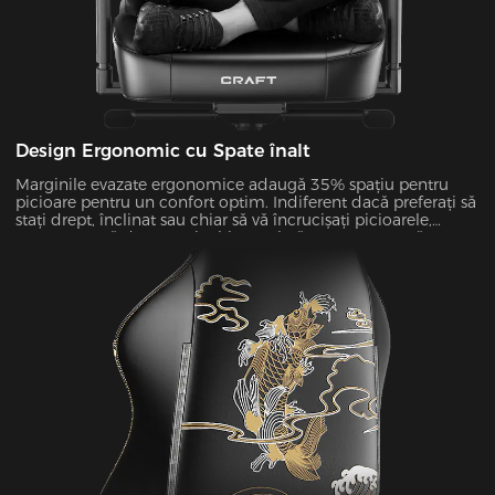
Design Ergonomic cu Spate înalt
Marginile evazate ergonomice adaugă 35% spațiu pentru
picioare pentru un confort optim. Indiferent dacă preferați să
stați drept, înclinat sau chiar să vă încrucișați picioarele,
perna noastră de 22,65 inchi extra lată este concepută pentru
a vă susține toate pozițiile preferate.