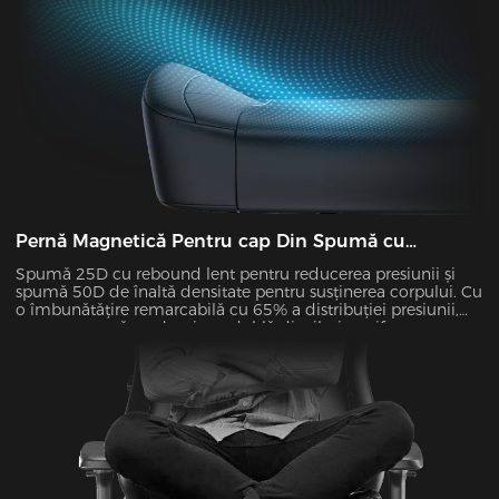
Pernă Magnetică Pentru cap Din Spumă cu
Memorie
Spumă 25D cu rebound lent pentru reducerea presiunii și
spumă 50D de înaltă densitate pentru susținerea corpului. Cu
o îmbunătățire remarcabilă cu 65% a distribuției presiunii,
spuma noastră cu densitate dublă distribuie uniform
greutatea și dispersează presiunea asupra șoldurilor și
picioarelor. Presiune zero pentru confort pe tot parcursul zilei!