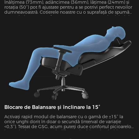
Înălțimea (73mm), adâncimea (36mm), lățimea (24mm) și
rotația (50°) pot fi ajustate pentru a se potrivi perfect nevoilor
dumneavoastră. Cotierele noastre cu o suprafață de spumă
PU anti-alunecare au fost testate pentru 60.000 de cicluri de
către SGS pentru a garanta stabilitatea. Pot suporta pana la
15 kg si atenueaza 48% presiunea cotului.
Blocare de Balansare și înclinare la 15°
Activați rapid modul de balansare cu o gamă de ±15° la
orice unghi dorit în doar o secundă (interval de variație
<0,3°). Testat de GSG, acum puteți duce confortul picioarelor
la un nivel cu totul nou, indiferent dacă jucați, mințiți,
vizionați filme sau mai mult.