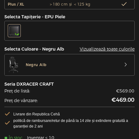
Plus / XL
＞180 cm și ＜125 kg
Selecta Tapițerie - EPU Piele
Vizualizează toate culorile
Selecta Culoare - Negru Alb
Negru Alb
Seria DXRACER CRAFT
Preț de listă:
€569.00
€469.00
Preț de vânzare:
Livrare din Republica Cehă
politică de rambursare/retur de până la 14 zile și extindere gratuită a
garanției de 2 ani
În stoc
Inventar < 10