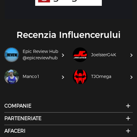
Recenzia Influencerului
Epic Review Hub
JoelsterG4K
@epicreviewhub
Manco1
TJOmega
COMPANIE
PARTENERIATE
AFACERI