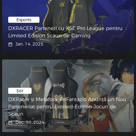
Esports
DXRACER Parteneri cu XSE Pro League pentru
Limited Edition Scaun de Gaming
Jan. 14, 2025
Știr
DXRacer și Metafora: ReFantazio Anunță un Nou
Parteneriat pentru Limited-Edition Jocuri de
Scaun
Dec. 10, 2024