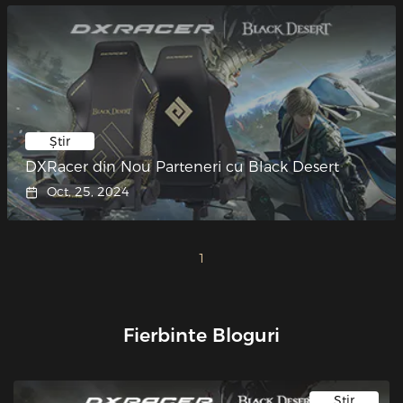
Știr
DXRacer din Nou Parteneri cu Black Desert
Oct. 25, 2024
1
Fierbinte Bloguri
Știr