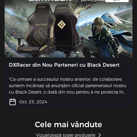
DXRacer din Nou Parteneri cu Black Desert
"Ca urmare a succesului nostru anterior, de colaborare,
suntem încântați să anunțăm oficial parteneriatul nostru
cu Black Desert, o dată din nou pentru a ne proiecta în
ediție limitată de jocuri de scaun. De la lansarea sa,
Oct. 25, 2024
Black Desert a devenit una dintre cele mai populare
Mmorpg-uri, bucurându-se de un succes susținut în
comunitatea de gaming. Amplasat într-o lume
Cele mai vândute
fantastică, jocul narativ se învârte în jurul conflictului
dintre Republica Calpheon și Regatul Valencia. Fiecare
Vizualizează toate produsele
jucător este un erou de propria lor poveste, cu aventuri