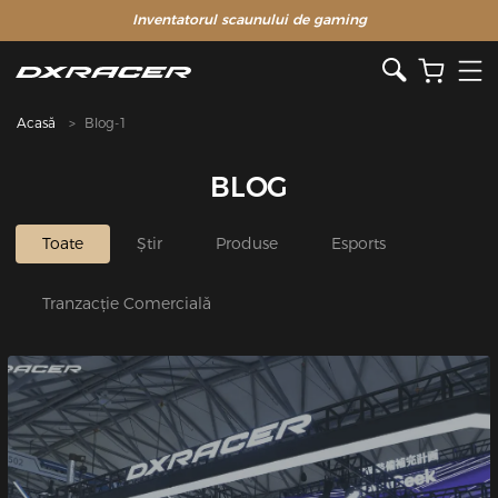
Inventatorul scaunului de gaming
Acasă
Blog-1
BLOG
Toate
Știr
Produse
Esports
Tranzacție Comercială