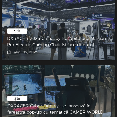
Știr
DXRACER 2025 ChinaJoy Recapitulare: Martian
Pro Electric Gaming Chair își face debutul
Aug. 05, 2025
Știr
DXRACER Cyber-Deploys se lansează în
fereastra pop-up cu tematică GAMER WORLD