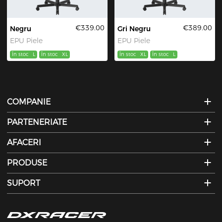
€339.00
€389.00
Negru
Gri Negru
EPU Piele
EPU Piele
În stoc
L
În stoc
XL
În stoc
XL
În stoc
L
COMPANIE
PARTENERIATE
AFACERI
PRODUSE
SUPORT