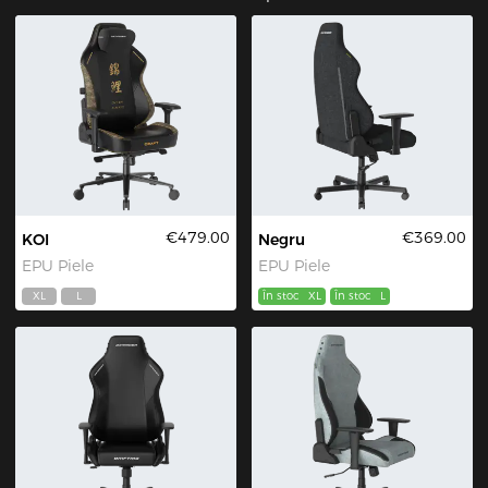
unice așteaptă în fiecare războinic. "
€479.00
€369.00
KOI
Negru
EPU Piele
EPU Piele
XL
L
În stoc
XL
În stoc
L