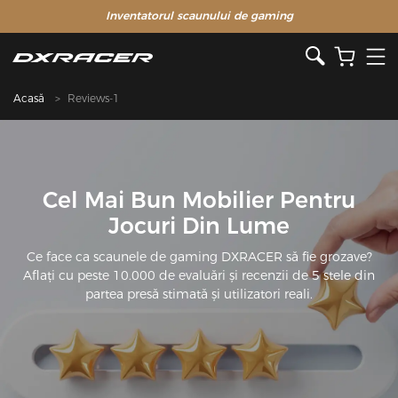
Inventatorul scaunului de gaming
Acasă
Reviews-1
Cel Mai Bun Mobilier Pentru
Jocuri Din Lume
Ce face ca scaunele de gaming DXRACER să fie grozave?
Aflați cu peste 10.000 de evaluări și recenzii de 5 stele din
partea presă stimată și utilizatori reali.