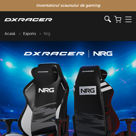
Inventatorul scaunului de gaming
Acasă
Esports
Nrg