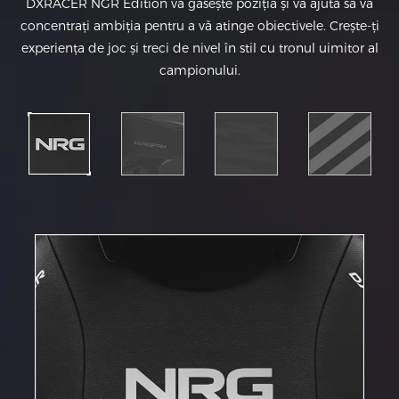
DXRACER NGR Edition vă găsește poziția și vă ajută să vă
concentrați ambiția pentru a vă atinge obiectivele. Crește-ți
experiența de joc și treci de nivel în stil cu tronul uimitor al
campionului.