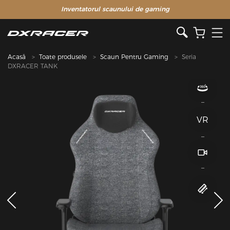
Inventatorul scaunului de gaming
Acasă
Toate produsele
Scaun Pentru Gaming
Seria
DXRACER TANK
VR