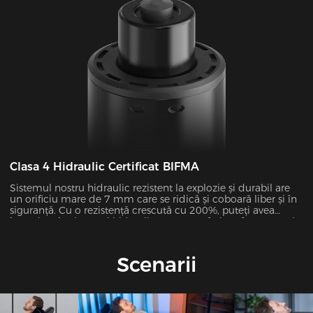
Clasa 4 Hidraulic Certificat BIFMA
Sistemul nostru hidraulic rezistent la explozie și durabil are
un orificiu mare de 7 mm care se ridică și coboară liber și în
siguranță. Cu o rezistență crescută cu 200%, puteți avea
încredere în sistemul hidraulic pentru a oferi performanțe și
fiabilitate de neegalat.
Scenarii