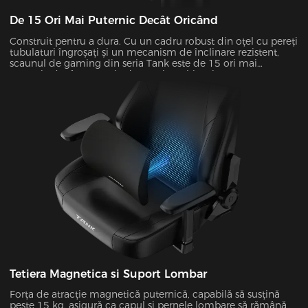
De 15 Ori Mai Puternic Decât Oricând
Construit pentru a dura. Cu un cadru robust din oțel cu pereți
tubulaturi îngroșați și un mecanism de înclinare rezistent,
scaunul de gaming din seria Tank este de 15 ori mai
puternic decât scaunele de gaming obișnuite.
Tetiera Magnetica si Suport Lombar
Forța de atracție magnetică puternică, capabilă să susțină
peste 15 kg, asigură ca capul și pernele lombare să rămână