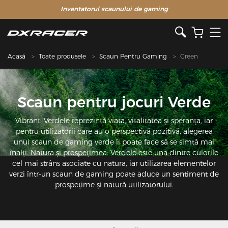
Inventatorul scaunului de gaming
Acasă
Toate produsele
Scaun Pentru Gaming
Green
Scaun pentru jocuri Verde
Vibrant: Verdele reprezintă viața, vitalitatea și speranța, iar
pentru utilizatorii care au o perspectivă pozitivă, alegerea
unui scaun de gaming verde îi poate face să se simtă mai
înalți. Natura și prospețimea: Verdele este una dintre culorile
cel mai strâns asociate cu natura, iar utilizarea elementelor
verzi într-un scaun de gaming poate aduce un sentiment de
prospețime și natură utilizatorului.