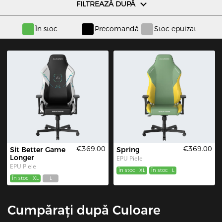
FILTREAZĂ DUPĂ
În stoc
Precomandă
Stoc epuizat
€369.00
€369.00
Sit Better Game 
Spring
Longer
EPU Piele
EPU Piele
În stoc
XL
În stoc
L
În stoc
XL
L
Cumpărați după Culoare